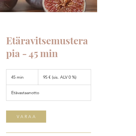
Etäravitsemustera
pia - 45 min
95
€
45 min
4
95 € (sis. ALV 0 %)
(sis.
ALV
5
0
m
%)
Etävastaanotto
i
n
V A R A A