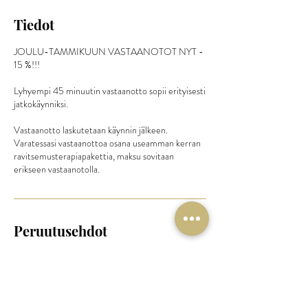
Tiedot
JOULU-TAMMIKUUN VASTAANOTOT NYT -
15 %!!!
Lyhyempi 45 minuutin vastaanotto sopii erityisesti
jatkokäynniksi.
Vastaanotto laskutetaan käynnin jälkeen.
Varatessasi vastaanottoa osana useamman kerran
ravitsemusterapiapakettia, maksu sovitaan
erikseen vastaanotolla.
Peruutusehdot
Vastaanotot:
Esteen sattuessa voit peruuttaa tai siirtää aikasi
24h ennen varatun ajan alkamista sähköpostitse
luukkonen.marika@gmail.com tai tekstiviestillä