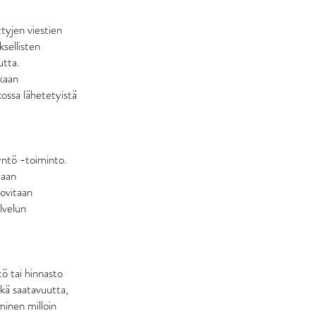
tyjen viestien
ksellisten
utta.
kkaan
ossa lähetetyistä
yntö -toiminto.
raan
ovitaan
lvelun
tö tai hinnasto
ekä saatavuutta,
minen milloin