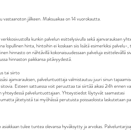
ku vastaanoton jälkeen. Maksuaikaa on 14 vuorokautta.
 verkkosivustolla kunkin palvelun esittelysivulla sekä ajanvarauksen yh
na lopullinen hinta, hintoihin ei koskaan siis lisätä esimerkiksi palvelu-, 
nen hinnasto on nähtävillä kokonaisuudessaan palveluja esittelevällä siv
ussa hinnaston paikkansa pitävyydestä.
 tai siirto
äsi ajanvarauksen, palveluntuottaja valmistautuu juuri sinun tapaamise
sitovia. Esteen sattuessa voit peruuttaa tai siirtää aikasi 24h ennen v
n yhteydessä palveluntuottajaan. Yhteystiedot löytyvät saamastasi
umatta jätetyistä tai myöhässä perutuista poissaoloista laskutetaan pa
 asiakkaan tulee tuntea olevansa hyväksytty ja arvokas. Palveluntarjoaj