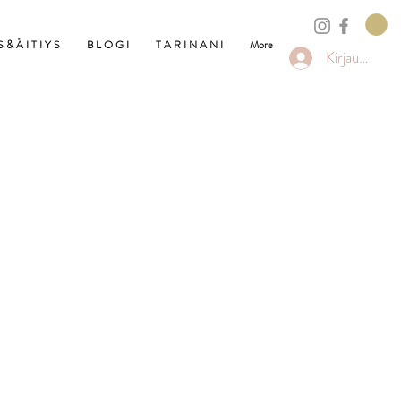
 & Ä I T I Y S
B L O G I
T A R I N A N I
More
Kirjaudu sisä