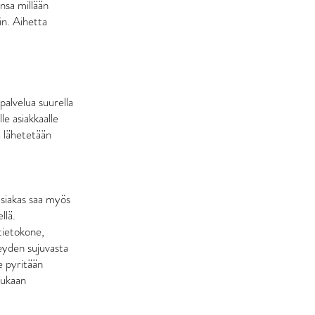
ensa millään
in. Aihetta
alvelua suurella
le asiakkaalle
ä lähetetään
asiakas saa myös
llä.
tietokone,
teyden sujuvasta
e pyritään
mukaan