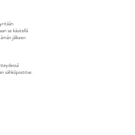
pyritään
aan se käsitellä
 tämän jälkeen
 yhteydessä
an sähköpostitse: