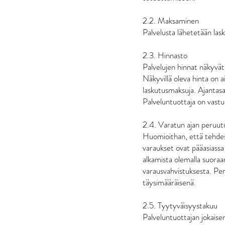
2.2. Maksaminen
Palvelusta lähetetään las
2.3. Hinnasto
Palvelujen hinnat näkyvät
Näkyvillä oleva hinta on ai
laskutusmaksuja. Ajantasai
Palveluntuottaja on vastu
2.4. Varatun ajan peruutus
Huomioithan, että tehdess
varaukset ovat pääasiassa 
alkamista olemalla suoraa
varausvahvistuksesta. Per
täysimääräisenä.
2.5. Tyytyväisyystakuu
Palveluntuottajan jokaisen