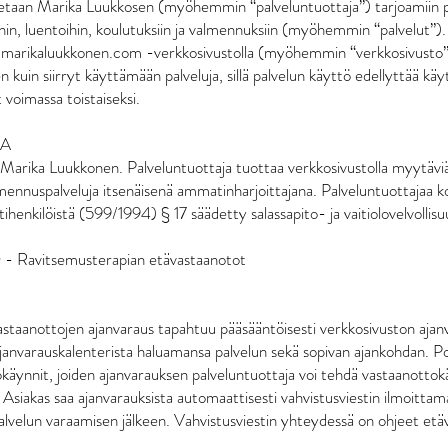
letaan Marika Luukkosen (myöhemmin “palveluntuottaja”) tarjoamiin pa
hin, luentoihin, koulutuksiin ja valmennuksiin (myöhemmin “palvelut”).
marikaluukkonen.com
-verkkosivustolla (myöhemmin “verkkosivusto”
en kuin siirryt käyttämään palveluja, sillä palvelun käyttö edellyttää kä
voimassa toistaiseksi.
JA
 Marika Luukkonen. Palveluntuottaja tuottaa verkkosivustolla myytävi
mennuspalveluja itsenäisenä ammatinharjoittajana. Palveluntuottajaa k
enkilöistä (599/1994) § 17 säädetty salassapito- ja vaitiolovelvollisu
Ravitsemusterapian etävastaanotot
staanottojen ajanvaraus tapahtuu pääsääntöisesti verkkosivuston ajan
ajanvarauskalenterista haluamansa palvelun sekä sopivan ajankohdan. 
äynnit, joiden ajanvarauksen palveluntuottaja voi tehdä vastaanottokä
. Asiakas saa ajanvarauksista automaattisesti vahvistusviestin ilmoitta
alvelun varaamisen jälkeen. Vahvistusviestin yhteydessä on ohjeet et