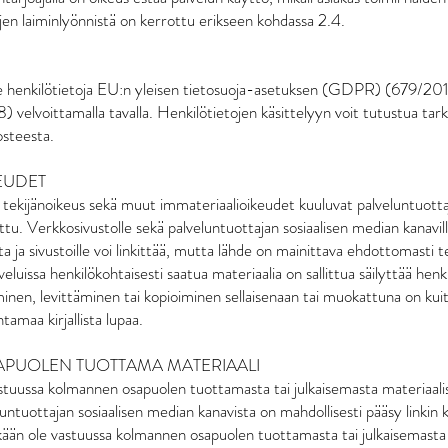
jen laiminlyönnistä on kerrottu erikseen kohdassa 2.4.
lee henkilötietoja EU:n yleisen tietosuoja-asetuksen (GDPR) (679/20
) velvoittamalla tavalla. Henkilötietojen käsittelyyn voit tutustua ta
osteesta.
KEUDET
 tekijänoikeus sekä muut immateriaalioikeudet kuuluvat palveluntuottaja
ettu. Verkkosivustolle sekä palveluntuottajan sosiaalisen median kanavi
ata ja sivustoille voi linkittää, mutta lähde on mainittava ehdottomasti t
veluissa henkilökohtaisesti saatua materiaalia on sallittua säilyttää henk
inen, levittäminen tai kopioiminen sellaisenaan tai muokattuna on kuit
tamaa kirjallista lupaa.
APUOLEN TUOTTAMA MATERIAALI
astuussa kolmannen osapuolen tuottamasta tai julkaisemasta materiaali
luntuottajan sosiaalisen median kanavista on mahdollisesti pääsy linkin 
ään ole vastuussa kolmannen osapuolen tuottamasta tai julkaisemasta 