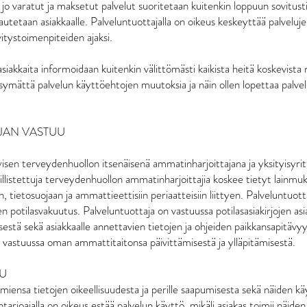
 jo varatut ja maksetut palvelut suoritetaan kuitenkin loppuun sovitusti
tetaan asiakkaalle. Palveluntuottajalla on oikeus keskeyttää palveluj
vitystoimenpiteiden ajaksi.
siakkaita informoidaan kuitenkin välittömästi kaikista heitä koskevista
äksymättä palvelun käyttöehtojen muutoksia ja näin ollen lopettaa palve
JAN VASTUU
yisen terveydenhuollon itsenäisenä ammatinharjoittajana ja yksityisyrit
llistettuja terveydenhuollon ammatinharjoittajia koskee tietyt lainmuk
, tietosuojaan ja ammattieettisiin periaatteisiin liittyen. Palveluntuott
en potilasvakuutus. Palveluntuottaja on vastuussa potilasasiakirjojen a
isestä sekä asiakkaalle annettavien tietojen ja ohjeiden paikkansapitävy
 vastuussa oman ammattitaitonsa päivittämisestä ja ylläpitämisestä.
UU
miensa tietojen oikeellisuudesta ja perille saapumisesta sekä näiden k
arjoajalla on oikeus estää palvelun käyttö, mikäli asiakas toimii näide