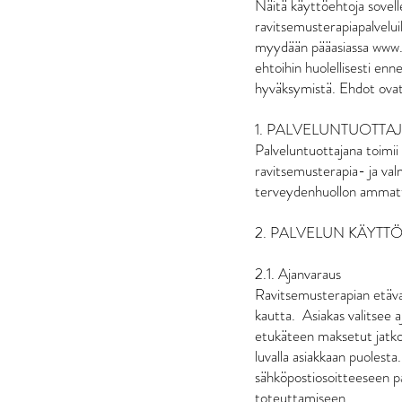
Näitä käyttöehtoja sovel
ravitsemusterapiapalvelui
myydään pääasiassa
www.
ehtoihin huolellisesti enn
hyväksymistä. Ehdot ovat 
1. PALVELUNTUOTTA
Palveluntuottajana toimii
ravitsemusterapia- ja val
terveydenhuollon ammattih
2. PALVELUN KÄYTTÖ - 
2.1. Ajanvaraus
Ravitsemusterapian etäva
kautta. Asiakas valitsee 
etukäteen maksetut jatkok
luvalla asiakkaan puolesta
sähköpostiosoitteeseen p
toteuttamiseen.