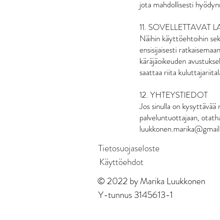
jota mahdollisesti hyödyn
11. SOVELLETTAVAT LA
Näihin käyttöehtoihin sekä
ensisijaisesti ratkaisemaan
käräjäoikeuden avustuksel
saattaa riita kuluttajariit
12. YHTEYSTIEDOT
Jos sinulla on kysyttävää 
palveluntuottajaan, otath
luukkonen.marika@gmail
Tietosuojaseloste
Käyttöehdot
© 2022 by Marika Luukkonen
Y-tunnus 3145613-1