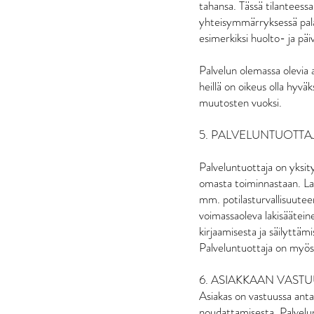
tahansa. Tässä tilanteessa
yhteisymmärryksessä palau
esimerkiksi huolto- ja päi
Palvelun olemassa olevia a
heillä on oikeus olla hyv
muutosten vuoksi.
5. PALVELUNTUOTTA
Palveluntuottaja on yksit
omasta toiminnastaan. Lai
mm. potilasturvallisuuteen
voimassaoleva lakisäätein
kirjaamisesta ja säilyttäm
Palveluntuottaja on myös
6. ASIAKKAAN VAST
Asiakas on vastuussa anta
noudattamisesta. Palvelunt