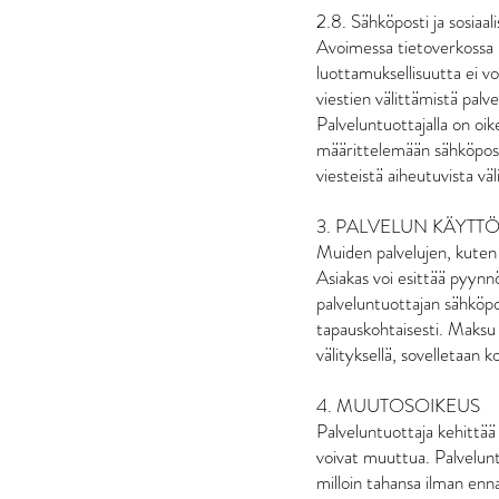
2.8. Sähköposti ja sosiaal
Avoimessa tietoverkossa l
luottamuksellisuutta ei vo
viestien välittämistä palv
Palveluntuottajalla on oik
määrittelemään sähköposti
viesteistä aiheutuvista väli
3. PALVELUN KÄYTTÖ -
Muiden palvelujen, kuten 
Asiakas voi esittää pyynn
palveluntuottajan sähköp
tapauskohtaisesti. Maksu s
välityksellä, sovelletaan
4. MUUTOSOIKEUS
Palveluntuottaja kehittää 
voivat muuttua. Palvelunt
milloin tahansa ilman enna