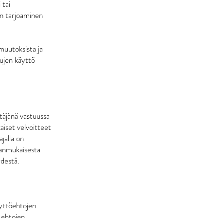
 tai
en tarjoaminen
 muutoksista ja
lujen käyttö
täjänä vastuussa
aiset velvoitteet
ajalla on
sianmukaisesta
ydestä.
äyttöehtojen
n ehtojen