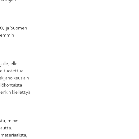
16) ja Suomen
rkemmin
lle, ellei
lle tuotettua
ekijänoikeuslain
ilökohtaista
enkin kiellettyä
sta, mihin
kautta.
materiaalista,