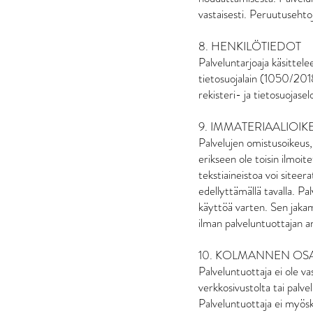
vastaisesti. Peruutusehto
8. HENKILÖTIEDOT
Palveluntarjoaja käsitte
tietosuojalain (1050/2018
rekisteri- ja tietosuojasel
9. IMMATERIAALIOI
Palvelujen omistusoikeus,
erikseen ole toisin ilmoit
tekstiaineistoa voi siteer
edellyttämällä tavalla. Pal
käyttöä varten. Sen jakam
ilman palveluntuottajan an
10. KOLMANNEN OS
Palveluntuottaja ei ole v
verkkosivustolta tai palve
Palveluntuottaja ei myösk