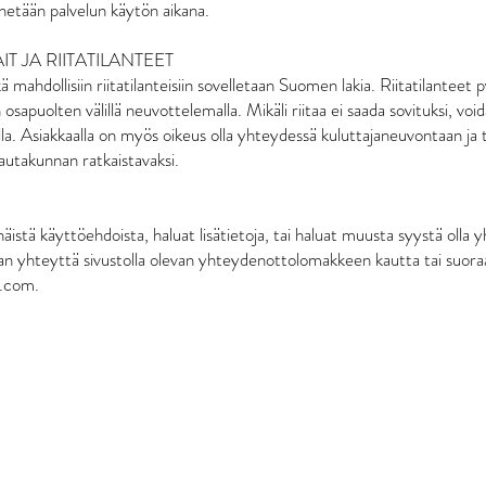
netään palvelun käytön aikana.
IT JA RIITATILANTEET
 mahdollisiin riitatilanteisiin sovelletaan Suomen lakia. Riitatilanteet 
 osapuolten välillä neuvottelemalla. Mikäli riitaa ei saada sovituksi, void
la. Asiakkaalla on myös oikeus olla yhteydessä kuluttajaneuvontaan ja
alautakunnan ratkaistavaksi.
näistä käyttöehdoista, haluat lisätietoja, tai haluat muusta syystä olla
an yhteyttä sivustolla olevan yhteydenottolomakkeen kautta tai suora
.com.