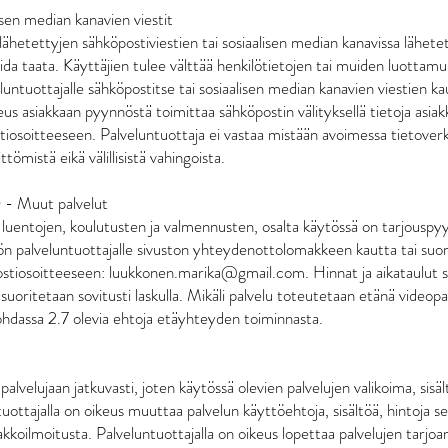
isen median kanavien viestit
ähetettyjen sähköpostiviestien tai sosiaalisen median kanavissa lähetet
ida taata. Käyttäjien tulee välttää henkilötietojen tai muiden luottamu
eluntuottajalle sähköpostitse tai sosiaalisen median kanavien viestien ka
eus asiakkaan pyynnöstä toimittaa sähköpostin välityksellä tietoja asia
osoitteeseen. Palveluntuottaja ei vastaa mistään avoimessa tietoverk
ttömistä eikä välillisistä vahingoista.
 Muut palvelut
luentojen, koulutusten ja valmennusten, osalta käytössä on tarjouspy
ön palveluntuottajalle sivuston yhteydenottolomakkeen kautta tai suo
ostiosoitteeseen: luukkonen.marika@gmail.com. Hinnat ja aikataulut s
uoritetaan sovitusti laskulla. Mikäli palvelu toteutetaan etänä videopa
 kohdassa 2.7 olevia ehtoja etäyhteyden toiminnasta.
palvelujaan jatkuvasti, joten käytössä olevien palvelujen valikoima, sisäl
uottajalla on oikeus muuttaa palvelun käyttöehtoja, sisältöä, hintoja s
kkoilmoitusta. Palveluntuottajalla on oikeus lopettaa palvelujen tarjoa