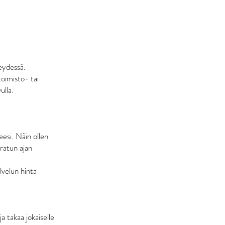
teydessä.
toimisto- tai
ulla.
esi. Näin ollen
aratun ajan
lvelun hinta
a takaa jokaiselle