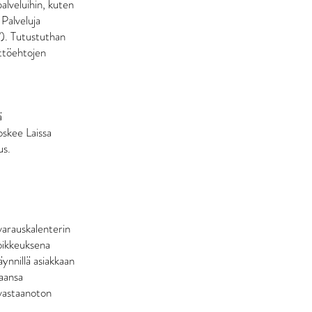
lveluihin, kuten
 Palveluja
). Tutustuthan
yttöehtojen
ä
oskee Laissa
us.
varauskalenterin
Poikkeuksena
ynnillä asiakkaan
maansa
ävastaanoton