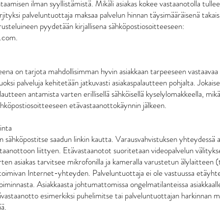
taamisen ilman syyllistämistä. Mikäli asiakas kokee vastaanotolla tulle
 syrjityksi palveluntuottaja maksaa palvelun hinnan täysimääräisenä takais
usteluineen pyydetään kirjallisena sähköpostiosoitteeseen:
.com.
eena on tarjota mahdollisimman hyvin asiakkaan tarpeeseen vastaavaa p
ksi palveluja kehitetään jatkuvasti asiakaspalautteen pohjalta. Jokaisel
autteen antamista varten erillisellä sähköisellä kyselylomakkeella, mik
ähköpostiosoitteeseen etävastaanottokäynnin jälkeen.
inta
än sähköpostitse saadun linkin kautta. Varausvahvistuksen yhteydessä 
anottoon liittyen. Etävastaanotot suoritetaan videopalvelun välitykse
ten asiakas tarvitsee mikrofonilla ja kameralla varustetun älylaitteen (
ä toimivan Internet-yhteyden. Palveluntuottaja ei ole vastuussa etäyh
iminnasta. Asiakkaasta johtumattomissa ongelmatilanteissa asiakkaall
vastaanotto esimerkiksi puhelimitse tai palveluntuottajan harkinnan 
ää.