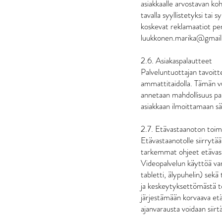
asiakkaalle arvostavan koh
tavalla syyllistetyksi tai
koskevat reklamaatiot per
luukkonen.marika@gmail
2.6. Asiakaspalautteet
Palveluntuottajan tavoitt
ammattitaidolla. Tämän vuo
annetaan mahdollisuus pal
asiakkaan ilmoittamaan s
2.7. Etävastaanoton toim
Etävastaanotolle siirrytä
tarkemmat ohjeet etävasta
Videopalvelun käyttöä var
tabletti, älypuhelin) sek
ja keskeytyksettömästä to
järjestämään korvaava etä
ajanvarausta voidaan siirt