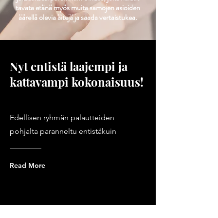
tavata etänä myös muita samojen asioiden
äärellä olevia äitejä ja saada vertaistukea.
Nyt entistä laajempi ja
kattavampi kokonaisuus!
Edellisen ryhmän palautteiden
pohjalta paranneltu entistäkuin
Read More