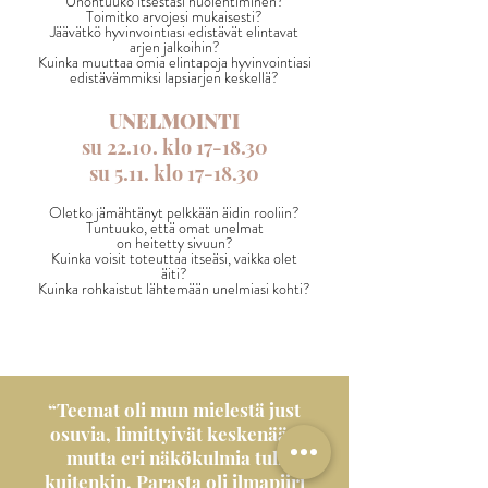
Unohtuuko itsestäsi huolehtiminen?
Toimitko arvojesi mukaisesti?
Jäävätkö hyvinvointiasi edistävät elintavat
arjen jalkoihin?
Kuinka muuttaa omia elintapoja hyvinvointiasi
edistävämmiksi lapsiarjen keskellä?
UNELMOINTI
su 22.10. klo 17-18.30
su 5.11. klo 17-18.30
Oletko jämähtänyt
pelkkään
äidin rooliin?
Tuntuuko, että omat unelmat
on heitetty sivuun?
Kuinka voisit toteuttaa itseäsi,
vaikka olet
äiti?
Kuinka rohkaistut lähtemään unelmiasi kohti?
“Teemat oli mun mielestä just
osuvia, limittyivät keskenään
mutta eri näkökulmia tuli
kuitenkin. Parasta oli ilmapiiri