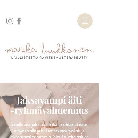
Jaksavampi äiti
-ryhmävalmennus
Sinulle äiti, joka olet ehkä unohtanut itsesi
äitiyden alle ja haluat arkeesi työkaluja
jaksaaksesi paremmin. Sinulle, joka haluat