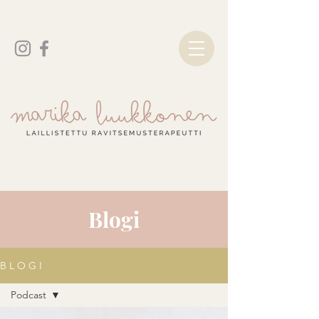
Blogi
B L O G I
Podcast