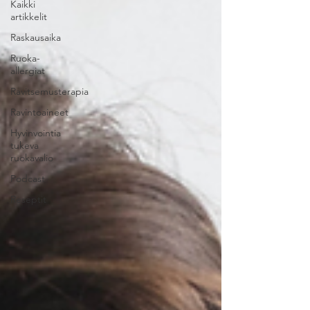
Kaikki
artikkelit
Raskausaika
Ruoka-
allergiat
Ravitsemusterapia
Ravintoaineet
Hyvinvointia
tukeva
ruokavalio
Podcast
Reseptit